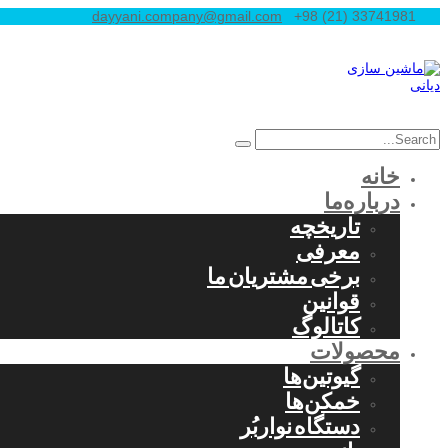
dayyani.company@gmail.com
+98 (21) 33741981
خانه
درباره‌ما
تاریخچه
معرفی
برخی مشتریان ما
قوانین
کاتالوگ
محصولات
گیوتین‌ها
خمکن‌ها
دستگاه نواربُر