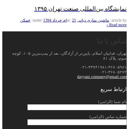
نمایشگاه بین‌المللی صنعت تهران ۱۳۹۵
article by:
ماشین سازی دیانی
21ام خرداد 1394
at:
under:
خمکن
Read more ›
تماس با ما
تهران، فداییان اسلام، پایین‌تر از آزادگان، بعد از پمپ‌بنزین ۱۰۵، کوچه
سوم، پلاک ۸۱
۰۲۱-۳۳۷۴۱۹۸۱-۳۶۸۰۵۹۸۱
۰۲۱-۳۶۸۰۵۲۷۲
dayyani.company@gmail.com
ارتباط سریع
نام شما (الزامی)
شماره تماس (الزامی)