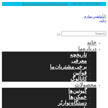
dayyani.company@gmail.com
+98 (21) 33741981
خانه
درباره‌ما
تاریخچه
معرفی
برخی مشتریان ما
قوانین
کاتالوگ
محصولات
گیوتین‌ها
خمکن‌ها
دستگاه نواربُر