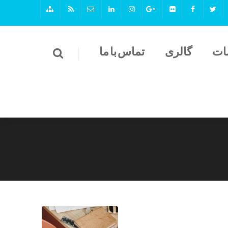
ات
گالری
تماس با ما