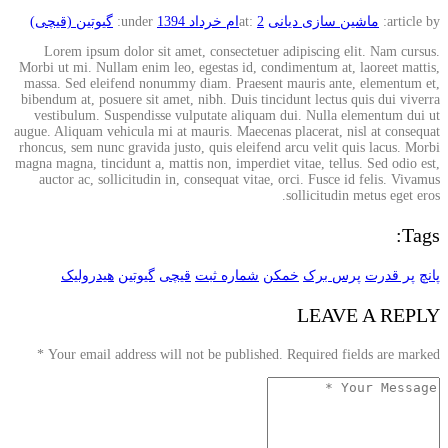
article by:
ماشین سازی دیانی
2ام خرداد 1394
at:
under:
گیوتین (قیچی)
Lorem ipsum dolor sit amet, consectetuer adipiscing elit. Nam cursus.
Morbi ut mi. Nullam enim leo, egestas id, condimentum at, laoreet mattis,
massa. Sed eleifend nonummy diam. Praesent mauris ante, elementum et,
bibendum at, posuere sit amet, nibh. Duis tincidunt lectus quis dui viverra
vestibulum. Suspendisse vulputate aliquam dui. Nulla elementum dui ut
augue. Aliquam vehicula mi at mauris. Maecenas placerat, nisl at consequat
rhoncus, sem nunc gravida justo, quis eleifend arcu velit quis lacus. Morbi
magna magna, tincidunt a, mattis non, imperdiet vitae, tellus. Sed odio est,
auctor ac, sollicitudin in, consequat vitae, orci. Fusce id felis. Vivamus
sollicitudin metus eget eros.
Tags:
پانچ
پر قدرت
پرس برک
خمکن
شماره ثبت
قیچی
گیوتین
هیدرولیک
LEAVE A REPLY
*
Your email address will not be published. Required fields are marked