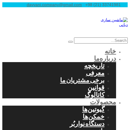
dayyani.company@gmail.com
+98 (21) 33741981
خانه
درباره‌ما
تاریخچه
معرفی
برخی مشتریان ما
قوانین
کاتالوگ
محصولات
گیوتین‌ها
خمکن‌ها
دستگاه نواربُر