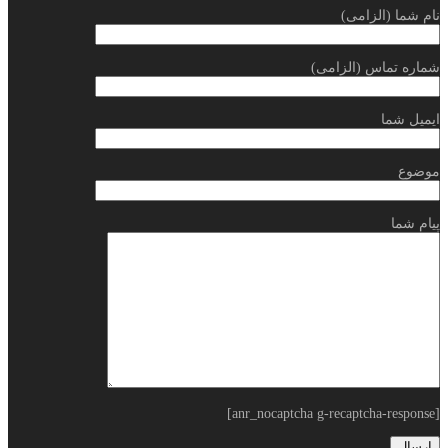
نام شما (الزامی)
شماره تماس (الزامی)
ایمیل شما
موضوع
پیام شما
[anr_nocaptcha g-recaptcha-response]