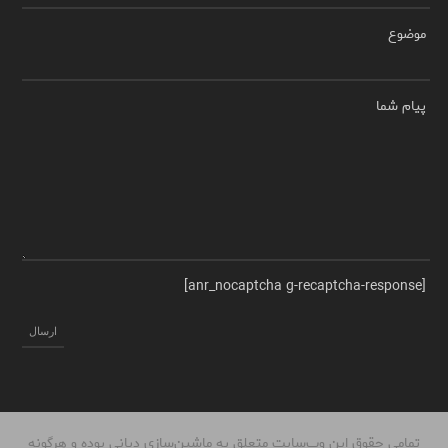
موضوع
پیام شما
[anr_nocaptcha g-recaptcha-response]
تمامی حقوق این وب‌سایت متعلق به ماشین‌سازی دیانی بوده و هرگونه