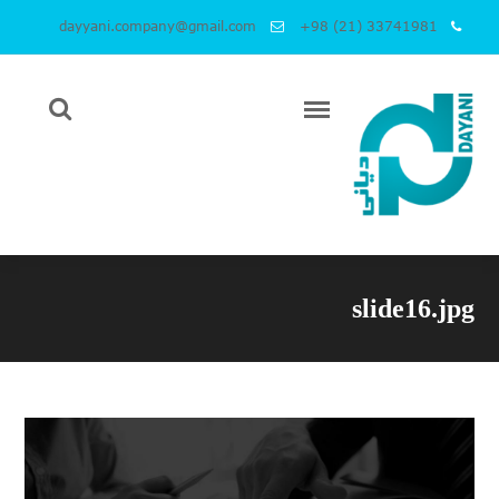
dayyani.company@gmail.com
+98 (21) 33741981
slide16.jpg