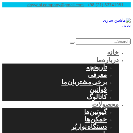
dayyani.company@gmail.com
+98 (21) 33741981
خانه
درباره‌ما
تاریخچه
معرفی
برخی مشتریان ما
قوانین
کاتالوگ
محصولات
گیوتین‌ها
خمکن‌ها
دستگاه نواربُر