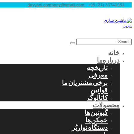
dayyani.company@gmail.com
+98 (21) 33741981
خانه
درباره‌ما
تاریخچه
معرفی
برخی مشتریان ما
قوانین
کاتالوگ
محصولات
گیوتین‌ها
خمکن‌ها
دستگاه نواربُر