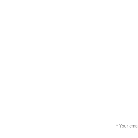
*
Your emai