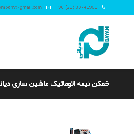
company@gmail.com
+98 (21) 33741981
خمکن نیمه‌ اتوماتیک ماشین سازی دیانی ۰۳