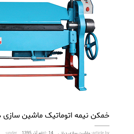
خمکن نیمه‌ اتوماتیک ماشین سازی دیانی
article by:
ماشین سازی دیانی
14ام آذر 1395
at:
under: