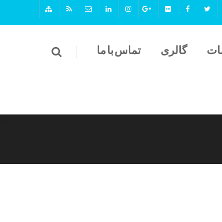
ات
گالری
تماس با ما