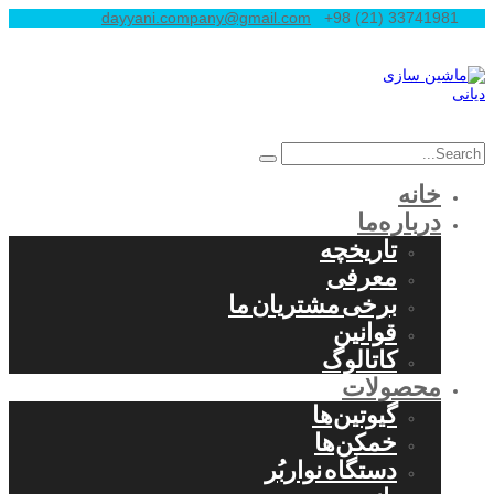
dayyani.company@gmail.com
+98 (21) 33741981
خانه
درباره‌ما
تاریخچه
معرفی
برخی مشتریان ما
قوانین
کاتالوگ
محصولات
گیوتین‌ها
خمکن‌ها
دستگاه نواربُر