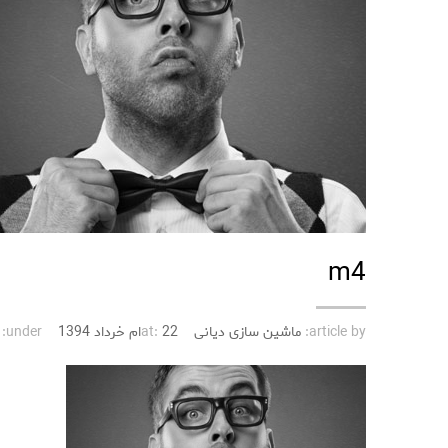
m4
article by:
ماشین سازی دیانی
22ام خرداد 1394
at:
under: