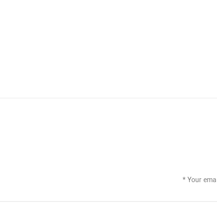
*
Your emai