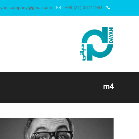
yyani.company@gmail.com
+98 (21) 33741981
m4