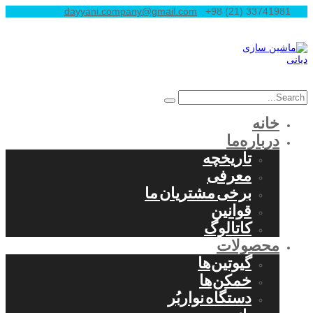
dayyani.company@gmail.com
+98 (21) 33741981
خانه
درباره‌ما
تاریخچه
معرفی
برخی مشتریان ما
قوانین
کاتالوگ
محصولات
گیوتین‌ها
خمکن‌ها
دستگاه نواربُر