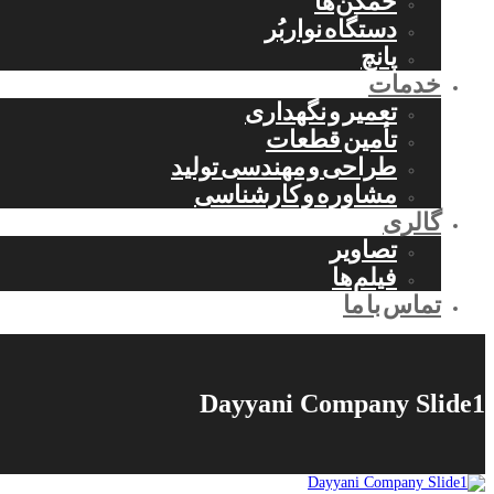
خمکن‌ها
دستگاه نواربُر
پانچ
خدمات
تعمیر و نگهداری
تأمین قطعات
طراحی و مهندسی تولید
مشاوره و کارشناسی
گالری
تصاویر
فیلم‌ها
تماس با ما
Dayyani Company Slide1