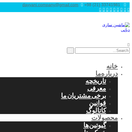
dayyani.company@gmail.com
+98 (21) 33741981
خانه
درباره‌ما
تاریخچه
معرفی
برخی مشتریان ما
قوانین
کاتالوگ
محصولات
گیوتین‌ها