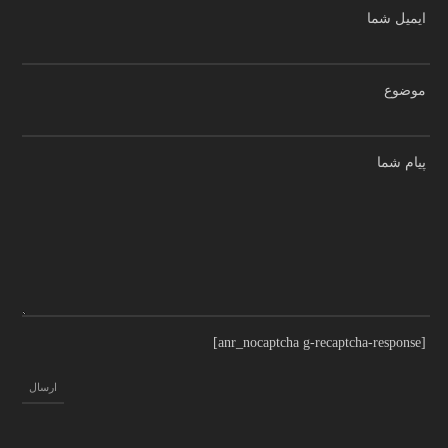
ایمیل شما
موضوع
پیام شما
[anr_nocaptcha g-recaptcha-response]