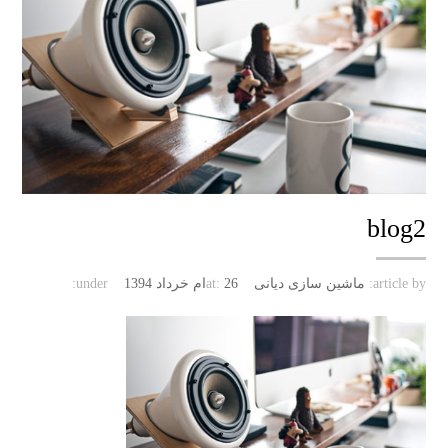
blog2
article by:
ماشین سازی دیانی
26ام خرداد 1394
at:
under: