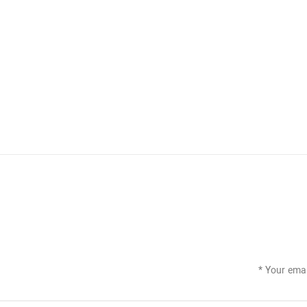
*
Your emai