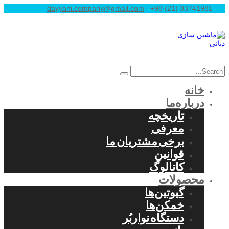
dayyani.company@gmail.com
+98 (21) 33741981
خانه
درباره‌ما
تاریخچه
معرفی
برخی مشتریان ما
قوانین
کاتالوگ
محصولات
گیوتین‌ها
خمکن‌ها
دستگاه نواربُر