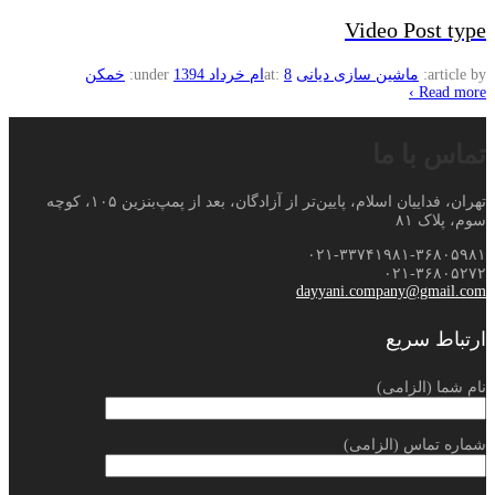
Video Post type
article by:
ماشین سازی دیانی
8ام خرداد 1394
at:
under:
خمکن
Read more ›
تماس با ما
تهران، فداییان اسلام، پایین‌تر از آزادگان، بعد از پمپ‌بنزین ۱۰۵، کوچه
سوم، پلاک ۸۱
۰۲۱-۳۳۷۴۱۹۸۱-۳۶۸۰۵۹۸۱
۰۲۱-۳۶۸۰۵۲۷۲
dayyani.company@gmail.com
ارتباط سریع
نام شما (الزامی)
شماره تماس (الزامی)