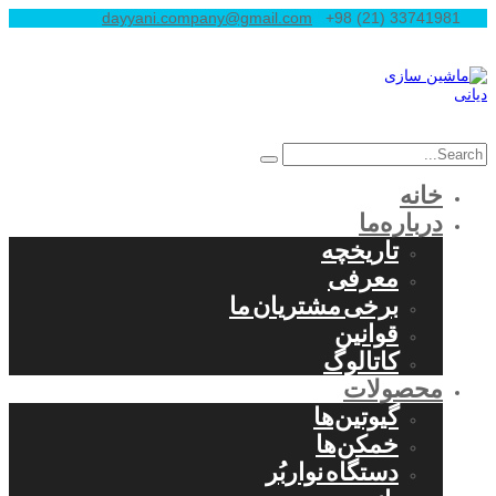
dayyani.company@gmail.com
+98 (21) 33741981
خانه
درباره‌ما
تاریخچه
معرفی
برخی مشتریان ما
قوانین
کاتالوگ
محصولات
گیوتین‌ها
خمکن‌ها
دستگاه نواربُر