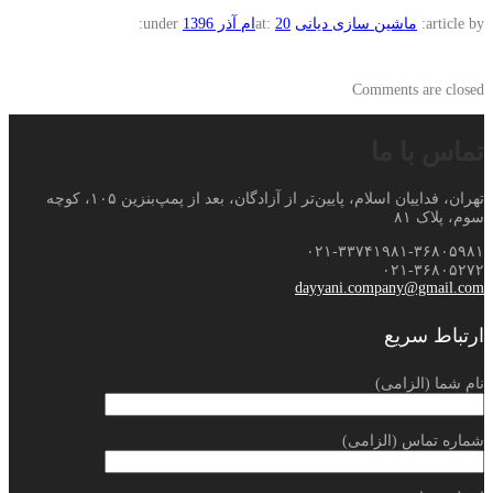
article by:
ماشین سازی دیانی
20ام آذر 1396
at:
under:
Comments are closed
تماس با ما
تهران، فداییان اسلام، پایین‌تر از آزادگان، بعد از پمپ‌بنزین ۱۰۵، کوچه
سوم، پلاک ۸۱
۰۲۱-۳۳۷۴۱۹۸۱-۳۶۸۰۵۹۸۱
۰۲۱-۳۶۸۰۵۲۷۲
dayyani.company@gmail.com
ارتباط سریع
نام شما (الزامی)
شماره تماس (الزامی)