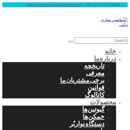
dayyani.company@gmail.com
+98 (21) 33741981
خانه
درباره‌ما
تاریخچه
معرفی
برخی مشتریان ما
قوانین
کاتالوگ
محصولات
گیوتین‌ها
خمکن‌ها
دستگاه نواربُر