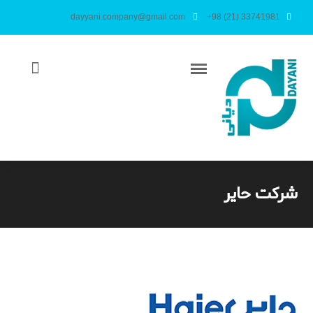
dayyani.company@gmail.com
+98 (21) 33741981
شرکت حایر