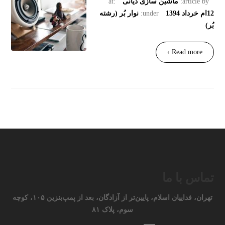
article by:
ماشین سازی دیانی
at:
12ام خرداد 1394
under:
نوار بُر (رشته
بُر)
Read more ›
تماس با ما
تهران، فداییان اسلام، پایین‌تر از آزادگان، بعد از پمپ‌بنزین ۱۰۵، کوچه
سوم، پلاک ۸۱