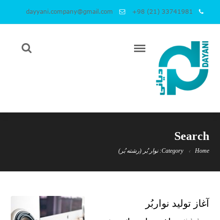
dayyani.company@gmail.com
+98 (21) 33741981
Search
Home
Category: نوار بُر (رشته بُر)
آغاز تولید نوار‌بُر