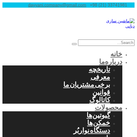
dayyani.company@gmail.com
+98 (21) 33741981
خانه
درباره‌ما
تاریخچه
معرفی
برخی مشتریان ما
قوانین
کاتالوگ
محصولات
گیوتین‌ها
خمکن‌ها
دستگاه نواربُر