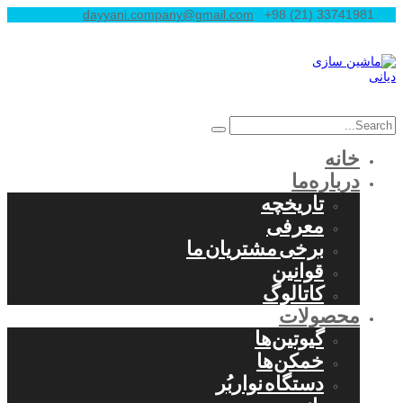
dayyani.company@gmail.com
+98 (21) 33741981
خانه
درباره‌ما
تاریخچه
معرفی
برخی مشتریان ما
قوانین
کاتالوگ
محصولات
گیوتین‌ها
خمکن‌ها
دستگاه نواربُر