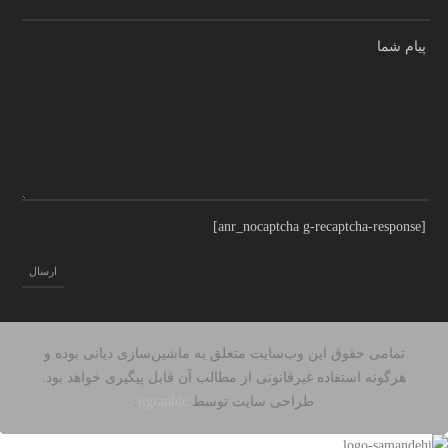
پیام شما
[anr_nocaptcha g-recaptcha-response]
تمامی حقوق این وب‌سایت متعلق به ماشین‌سازی دیانی بوده و
هرگونه استفاده غیرقانونی از مطالب آن قابل پیگیری خواهد بود.
طراحی سایت توسط
iigraphic
.