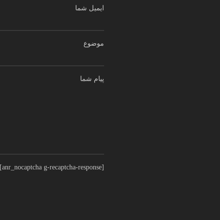
ایمیل شما
موضوع
پیام شما
[anr_nocaptcha g-recaptcha-response]