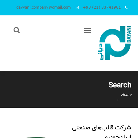
dayyani.company@gmail.com
+98 (21) 33741981
Search
Home
شرکت قالب‌های صنعتی
ایران‌خودرو