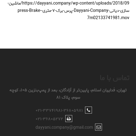
https://dayyani.company/wp-content/uploads/2018/09/ماشین-
سازی-دیانی-Dayyani-Company-پرس-برک-۷-متری-press-Brake-
7m02133741981.mov
تماس با ما
تهران، فداییان اسلام، پایین‌تر از آزادگان، بعد از پمپ‌بنزین ۱۰۵، کوچه
سوم، پلاک ۸۱
۰۲۱-۳۳۷۴۱۹۸۱-۳۶۸۰۵۹۸۱
۰۲۱-۳۶۸۰۵۲۷۲
dayyani.company@gmail.com