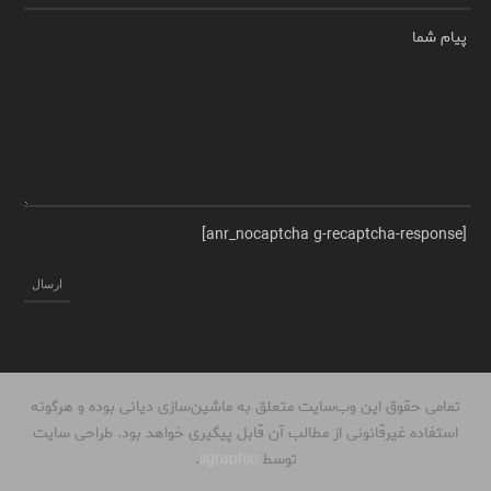
پیام شما
[anr_nocaptcha g-recaptcha-response]
تمامی حقوق این وب‌سایت متعلق به ماشین‌سازی دیانی بوده و هرگونه
استفاده غیرقانونی از مطالب آن قابل پیگیری خواهد بود. طراحی سایت
توسط
iigraphic
.